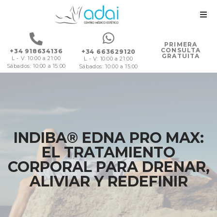
PRIMERA
CONSULTA
+34 918634136
+34 663629120
GRATUITA
L - V: 10:00 a 21:00
L - V: 10:00 a 21:00
Sábados: 10:00 a 15:00
Sábados: 10:00 a 15:00
INDIBA® EDNA PRO MAX:
EL TRATAMIENTO
CORPORAL PARA DRENAR,
ALIVIAR Y REDEFINIR